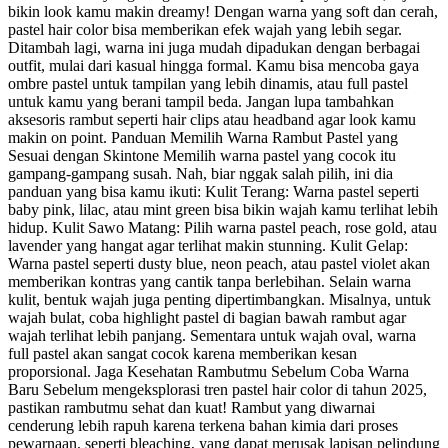
bikin look kamu makin dreamy! Dengan warna yang soft dan cerah,
pastel hair color bisa memberikan efek wajah yang lebih segar.
Ditambah lagi, warna ini juga mudah dipadukan dengan berbagai
outfit, mulai dari kasual hingga formal. Kamu bisa mencoba gaya
ombre pastel untuk tampilan yang lebih dinamis, atau full pastel
untuk kamu yang berani tampil beda. Jangan lupa tambahkan
aksesoris rambut seperti hair clips atau headband agar look kamu
makin on point. Panduan Memilih Warna Rambut Pastel yang
Sesuai dengan Skintone Memilih warna pastel yang cocok itu
gampang-gampang susah. Nah, biar nggak salah pilih, ini dia
panduan yang bisa kamu ikuti: Kulit Terang: Warna pastel seperti
baby pink, lilac, atau mint green bisa bikin wajah kamu terlihat lebih
hidup. Kulit Sawo Matang: Pilih warna pastel peach, rose gold, atau
lavender yang hangat agar terlihat makin stunning. Kulit Gelap:
Warna pastel seperti dusty blue, neon peach, atau pastel violet akan
memberikan kontras yang cantik tanpa berlebihan. Selain warna
kulit, bentuk wajah juga penting dipertimbangkan. Misalnya, untuk
wajah bulat, coba highlight pastel di bagian bawah rambut agar
wajah terlihat lebih panjang. Sementara untuk wajah oval, warna
full pastel akan sangat cocok karena memberikan kesan
proporsional. Jaga Kesehatan Rambutmu Sebelum Coba Warna
Baru Sebelum mengeksplorasi tren pastel hair color di tahun 2025,
pastikan rambutmu sehat dan kuat! Rambut yang diwarnai
cenderung lebih rapuh karena terkena bahan kimia dari proses
pewarnaan, seperti bleaching, yang dapat merusak lapisan pelindung