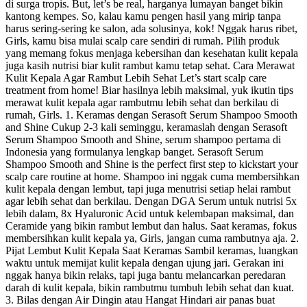
di surga tropis. But, let’s be real, harganya lumayan banget bikin
kantong kempes. So, kalau kamu pengen hasil yang mirip tanpa
harus sering-sering ke salon, ada solusinya, kok! Nggak harus ribet,
Girls, kamu bisa mulai scalp care sendiri di rumah. Pilih produk
yang memang fokus menjaga kebersihan dan kesehatan kulit kepala
juga kasih nutrisi biar kulit rambut kamu tetap sehat. Cara Merawat
Kulit Kepala Agar Rambut Lebih Sehat Let’s start scalp care
treatment from home! Biar hasilnya lebih maksimal, yuk ikutin tips
merawat kulit kepala agar rambutmu lebih sehat dan berkilau di
rumah, Girls. 1. Keramas dengan Serasoft Serum Shampoo Smooth
and Shine Cukup 2-3 kali seminggu, keramaslah dengan Serasoft
Serum Shampoo Smooth and Shine, serum shampoo pertama di
Indonesia yang formulanya lengkap banget. Serasoft Serum
Shampoo Smooth and Shine is the perfect first step to kickstart your
scalp care routine at home. Shampoo ini nggak cuma membersihkan
kulit kepala dengan lembut, tapi juga menutrisi setiap helai rambut
agar lebih sehat dan berkilau. Dengan DGA Serum untuk nutrisi 5x
lebih dalam, 8x Hyaluronic Acid untuk kelembapan maksimal, dan
Ceramide yang bikin rambut lembut dan halus. Saat keramas, fokus
membersihkan kulit kepala ya, Girls, jangan cuma rambutnya aja. 2.
Pijat Lembut Kulit Kepala Saat Keramas Sambil keramas, luangkan
waktu untuk memijat kulit kepala dengan ujung jari. Gerakan ini
nggak hanya bikin relaks, tapi juga bantu melancarkan peredaran
darah di kulit kepala, bikin rambutmu tumbuh lebih sehat dan kuat.
3. Bilas dengan Air Dingin atau Hangat Hindari air panas buat