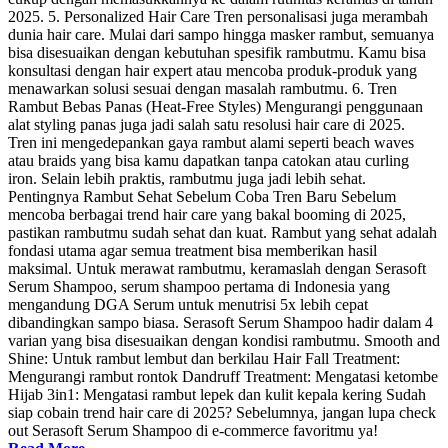
2025. 5. Personalized Hair Care Tren personalisasi juga merambah
dunia hair care. Mulai dari sampo hingga masker rambut, semuanya
bisa disesuaikan dengan kebutuhan spesifik rambutmu. Kamu bisa
konsultasi dengan hair expert atau mencoba produk-produk yang
menawarkan solusi sesuai dengan masalah rambutmu. 6. Tren
Rambut Bebas Panas (Heat-Free Styles) Mengurangi penggunaan
alat styling panas juga jadi salah satu resolusi hair care di 2025.
Tren ini mengedepankan gaya rambut alami seperti beach waves
atau braids yang bisa kamu dapatkan tanpa catokan atau curling
iron. Selain lebih praktis, rambutmu juga jadi lebih sehat.
Pentingnya Rambut Sehat Sebelum Coba Tren Baru Sebelum
mencoba berbagai trend hair care yang bakal booming di 2025,
pastikan rambutmu sudah sehat dan kuat. Rambut yang sehat adalah
fondasi utama agar semua treatment bisa memberikan hasil
maksimal. Untuk merawat rambutmu, keramaslah dengan Serasoft
Serum Shampoo, serum shampoo pertama di Indonesia yang
mengandung DGA Serum untuk menutrisi 5x lebih cepat
dibandingkan sampo biasa. Serasoft Serum Shampoo hadir dalam 4
varian yang bisa disesuaikan dengan kondisi rambutmu. Smooth and
Shine: Untuk rambut lembut dan berkilau Hair Fall Treatment:
Mengurangi rambut rontok Dandruff Treatment: Mengatasi ketombe
Hijab 3in1: Mengatasi rambut lepek dan kulit kepala kering Sudah
siap cobain trend hair care di 2025? Sebelumnya, jangan lupa check
out Serasoft Serum Shampoo di e-commerce favoritmu ya!