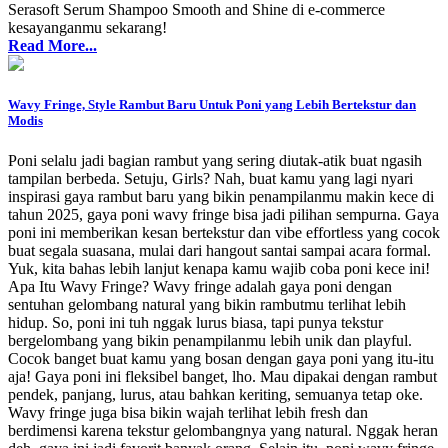
Serasoft Serum Shampoo Smooth and Shine di e-commerce
kesayanganmu sekarang!
Read More...
Wavy Fringe, Style Rambut Baru Untuk Poni yang Lebih Bertekstur dan
Modis
Poni selalu jadi bagian rambut yang sering diutak-atik buat ngasih
tampilan berbeda. Setuju, Girls? Nah, buat kamu yang lagi nyari
inspirasi gaya rambut baru yang bikin penampilanmu makin kece di
tahun 2025, gaya poni wavy fringe bisa jadi pilihan sempurna. Gaya
poni ini memberikan kesan bertekstur dan vibe effortless yang cocok
buat segala suasana, mulai dari hangout santai sampai acara formal.
Yuk, kita bahas lebih lanjut kenapa kamu wajib coba poni kece ini!
Apa Itu Wavy Fringe? Wavy fringe adalah gaya poni dengan
sentuhan gelombang natural yang bikin rambutmu terlihat lebih
hidup. So, poni ini tuh nggak lurus biasa, tapi punya tekstur
bergelombang yang bikin penampilanmu lebih unik dan playful.
Cocok banget buat kamu yang bosan dengan gaya poni yang itu-itu
aja! Gaya poni ini fleksibel banget, lho. Mau dipakai dengan rambut
pendek, panjang, lurus, atau bahkan keriting, semuanya tetap oke.
Wavy fringe juga bisa bikin wajah terlihat lebih fresh dan
berdimensi karena tekstur gelombangnya yang natural. Nggak heran