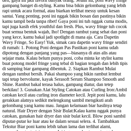
deh, gaya ini jadi favorit banyak orang. Selain itu, poni wavy fringe
gampang banget di-styling. Kamu bisa bikin gelombang yang lebih
rapi untuk acara formal, atau biarkan terlihat messy untuk kesan
santai. Yang penting, poni ini nggak bikin bosan dan pastinya bikin
kamu tampil beda tanpa ribet! Gaya poni ini tuh nggak cuma modis,
tapi juga kasih efek youthful dan fresh. Plus, wavy fringe tuh cocok
buat semua bentuk wajah, lho! Dengan rambut yang sehat dan poni
yang kece, kamu bakal jadi spotlight di mana aja. Cara Dapetin
Wavy Fringe, So Easy! Yuk, simak cara dapetin wavy fringe sendiri
di rumah: 1. Potong Poni dengan Pas Pastikan poni kamu udah
dipotong dengan panjang yang pas—biasanya di atas alis atau
sejajar mata. Kalau belum punya poni, coba minta ke stylist kamu
buat potong model fringe yang tebal di bagian tengah dan lebih tipis
di samping biar gampang dibentuk. 2. Siapkan Rambut Mulai
dengan rambut bersih. Pakai shampoo yang bikin rambut lembut
tapi tetap bervolume, kayak Serasoft Serum Shampoo Smooth and
Shine. Rambut bakal terasa halus, gampang diatur, dan tetep
berkilau! 3. Gunakan Alat Styling Catokan atau Curling Iron:Ambil
catokan kecil atau curling iron diameter kecil. Jepit poni kamu, lalu
gerakkan alatnya sedikit melengkung sambil mengikuti arah
gelombang yang kamu mau. Jangan kelamaan biar hasilnya tetap
natural. Hair Dryer dengan Sisir Bulat:Kalau kamu nggak punya
catokan, gunakan hair dryer dan sisir bulat kecil. Blow poni sambil
diputar-putar ke luar atau ke dalam sesuai selera. 4. Tambahkan
Tekstur Biar poni kamu lebih tahan lama dan terlihat alami,