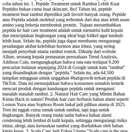
coba tahun ini. 1. Peptide Treatment untuk Rambut Lebih Kuat
Peptides bukan cuma buat skincare, lho! Tahun ini, peptide
treatment buat rambut diprediksi jadi favorit banyak orang. Peptide
atau Peptida adalah molekul yang terbentuk dari dua atau lebih asam
amino yang bekerja membentuk protein. Tujuan menambahkan
peptida ke hair care treatment adalah untuk menutrisi kulit kepala
dan menciptakan lingkungan yang ideal bagi folikel agar tumbuh
lebih kuat. Selain itu, peptida juga dapat membantu mengurangi
peradangan akibat kelebihan hormon atau iritasi, yang sering
menjadi penyebab utama rambut rontok. Dikutip dari website
Allure, seorang kepala pemasaran perusahaan Trend Analysis,
Addison Cain, mengungkapkan bahwa rata-rata terdapat 9.200
pencarian bulanan sepanjang 2024 di Google untuk kata "rambut"
yang disandingkan dengan "peptida." Selain itu, ada 64.500
tampilan mingguan untuk unggahan #hairgrowth terkait peptida di
TikTok. Data ini menunjukkan bahwa konsumen semakin tertarik
mencari produk dengan kandungan peptida untuk mengatasi
masalah masalah rambut. 2. Natural Hair Care yang Minim Bahan
Kimia Back to nature! Produk hair care berbasis bahan alami seperti
Lemon Yuzu atau Sophora Roots bakal jadi pilihan utama di 2025.
Tren ini nggak cuma ramah untuk rambut, tapi juga untuk
lingkungan. Banyak orang mulai sadar bahwa bahan alami
cenderung lebih lembut di kulit kepala, sehingga mengurangi risiko
iritasi, alergi, atau kerusakan rambut yang disebabkan oleh bahan
kimia keras. 3. Scalp Care Jadi Fokus Utama "Scalp care is the new