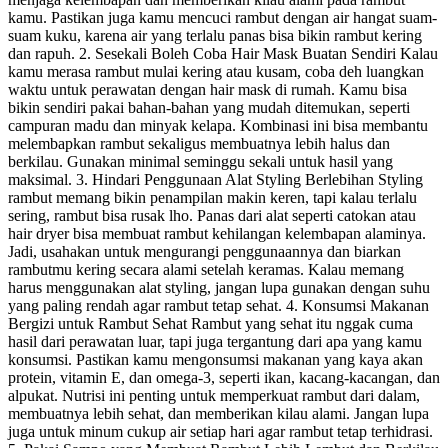
kamu. Pastikan juga kamu mencuci rambut dengan air hangat suam-
suam kuku, karena air yang terlalu panas bisa bikin rambut kering
dan rapuh. 2. Sesekali Boleh Coba Hair Mask Buatan Sendiri Kalau
kamu merasa rambut mulai kering atau kusam, coba deh luangkan
waktu untuk perawatan dengan hair mask di rumah. Kamu bisa
bikin sendiri pakai bahan-bahan yang mudah ditemukan, seperti
campuran madu dan minyak kelapa. Kombinasi ini bisa membantu
melembapkan rambut sekaligus membuatnya lebih halus dan
berkilau. Gunakan minimal seminggu sekali untuk hasil yang
maksimal. 3. Hindari Penggunaan Alat Styling Berlebihan Styling
rambut memang bikin penampilan makin keren, tapi kalau terlalu
sering, rambut bisa rusak lho. Panas dari alat seperti catokan atau
hair dryer bisa membuat rambut kehilangan kelembapan alaminya.
Jadi, usahakan untuk mengurangi penggunaannya dan biarkan
rambutmu kering secara alami setelah keramas. Kalau memang
harus menggunakan alat styling, jangan lupa gunakan dengan suhu
yang paling rendah agar rambut tetap sehat. 4. Konsumsi Makanan
Bergizi untuk Rambut Sehat Rambut yang sehat itu nggak cuma
hasil dari perawatan luar, tapi juga tergantung dari apa yang kamu
konsumsi. Pastikan kamu mengonsumsi makanan yang kaya akan
protein, vitamin E, dan omega-3, seperti ikan, kacang-kacangan, dan
alpukat. Nutrisi ini penting untuk memperkuat rambut dari dalam,
membuatnya lebih sehat, dan memberikan kilau alami. Jangan lupa
juga untuk minum cukup air setiap hari agar rambut tetap terhidrasi.