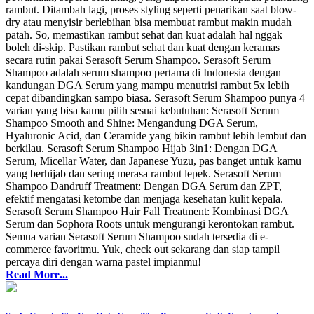
rambut. Ditambah lagi, proses styling seperti penarikan saat blow-
dry atau menyisir berlebihan bisa membuat rambut makin mudah
patah. So, memastikan rambut sehat dan kuat adalah hal nggak
boleh di-skip. Pastikan rambut sehat dan kuat dengan keramas
secara rutin pakai Serasoft Serum Shampoo. Serasoft Serum
Shampoo adalah serum shampoo pertama di Indonesia dengan
kandungan DGA Serum yang mampu menutrisi rambut 5x lebih
cepat dibandingkan sampo biasa. Serasoft Serum Shampoo punya 4
varian yang bisa kamu pilih sesuai kebutuhan: Serasoft Serum
Shampoo Smooth and Shine: Mengandung DGA Serum,
Hyaluronic Acid, dan Ceramide yang bikin rambut lebih lembut dan
berkilau. Serasoft Serum Shampoo Hijab 3in1: Dengan DGA
Serum, Micellar Water, dan Japanese Yuzu, pas banget untuk kamu
yang berhijab dan sering merasa rambut lepek. Serasoft Serum
Shampoo Dandruff Treatment: Dengan DGA Serum dan ZPT,
efektif mengatasi ketombe dan menjaga kesehatan kulit kepala.
Serasoft Serum Shampoo Hair Fall Treatment: Kombinasi DGA
Serum dan Sophora Roots untuk mengurangi kerontokan rambut.
Semua varian Serasoft Serum Shampoo sudah tersedia di e-
commerce favoritmu. Yuk, check out sekarang dan siap tampil
percaya diri dengan warna pastel impianmu!
Read More...