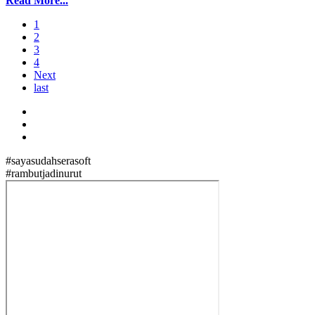
Read More...
1
2
3
4
Next
last
#sayasudahserasoft
#rambutjadinurut