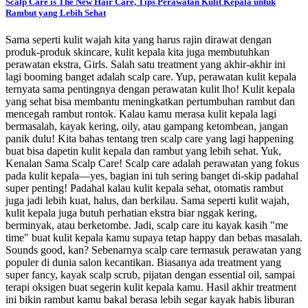
Scalp Care is The New Hair Care, Tips Perawatan Kulit Kepala untuk
Rambut yang Lebih Sehat
Sama seperti kulit wajah kita yang harus rajin dirawat dengan
produk-produk skincare, kulit kepala kita juga membutuhkan
perawatan ekstra, Girls. Salah satu treatment yang akhir-akhir ini
lagi booming banget adalah scalp care. Yup, perawatan kulit kepala
ternyata sama pentingnya dengan perawatan kulit lho! Kulit kepala
yang sehat bisa membantu meningkatkan pertumbuhan rambut dan
mencegah rambut rontok. Kalau kamu merasa kulit kepala lagi
bermasalah, kayak kering, oily, atau gampang ketombean, jangan
panik dulu! Kita bahas tentang tren scalp care yang lagi happening
buat bisa dapetin kulit kepala dan rambut yang lebih sehat. Yuk,
Kenalan Sama Scalp Care! Scalp care adalah perawatan yang fokus
pada kulit kepala—yes, bagian ini tuh sering banget di-skip padahal
super penting! Padahal kalau kulit kepala sehat, otomatis rambut
juga jadi lebih kuat, halus, dan berkilau. Sama seperti kulit wajah,
kulit kepala juga butuh perhatian ekstra biar nggak kering,
berminyak, atau berketombe. Jadi, scalp care itu kayak kasih "me
time" buat kulit kepala kamu supaya tetap happy dan bebas masalah.
Sounds good, kan? Sebenarnya scalp care termasuk perawatan yang
populer di dunia salon kecantikan. Biasanya ada treatment yang
super fancy, kayak scalp scrub, pijatan dengan essential oil, sampai
terapi oksigen buat segerin kulit kepala kamu. Hasil akhir treatment
ini bikin rambut kamu bakal berasa lebih segar kayak habis liburan