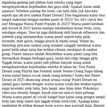
digadang-gadang jadi pilihan buat mereka yang ingin
mengekspresikan kepribadian dan gaya unik. Apakah kamu salah
satunya? Sebelum joining the trend, cari tahu dulu yuk kira-kira
seperti apa sih tren rambut Pastel Dream? Dan bagaimana kamu bisa
tampil maksimal dengan rambut pastel di 2025? So, let’s check this
out! Mengapa Warna Pastel Populer di 2025? Warna pastel kembali
jadi favorit di 2025 karena mampu memberikan kesan fresh, ceria,
sekaligus elegan. Tren ini juga didukung oleh banyak influencer dan
selebriti yang memamerkan warna pastel seperti baby pink,
lavender, mint green, hingga peach di media sosial. Selain itu,
teknologi pewarna rambut yang semakin canggih membuat warna
pastel lebih tahan lama dan terlihat vibrant, meskipun di rambut
gelap. Faktor lainnya adalah fleksibilitas warna pastel yang bisa
disesuaikan dengan berbagai gaya, mulai dari edgy hingga girly.
Nggak heran, warna pastel jadi pilihan banyak orang untuk
mengekspresikan kepribadian mereka di tahun ini. Tren Pastel
Dream yang Playful dan Feminin untuk Semua Orang Siapa bilang
warna pastel hanya cocok untuk orang tertentu? Justru tren Pastel
Dream di 2025 dirancang untuk semua orang! Pastel Dream ini
adalah gaya rambut dengan warna-warna cerah dan lembut seperti
ungu lavender, pink baby, biru langit, atau hijau mint. Pokoknya
vibes-nya dreamy banget, kayak unicorn atau es krim pelangi.
Warna-warna pastel ini cocok banget buat kamu yang pengen tampil
beda tapi tetap manis dan nggak terlalu mencolok. Apalagi kalau
rambutmu di-styling dengan loose waves atau ponytail imut, dijamin