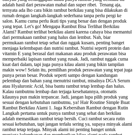
adalah hasil dari perawatan mahal dan super ribet. Tenang aja,
ternyata ada lho cara bikin rambut berkilau yang bisa dilakukan di
rumah dengan langkah-langkah sederhana tanpa perlu pergi ke
salon. Kamu cuma perlu ikuti tips yang benar dan dengan produk
yang tepat. Let’s go! Mengapa Rambut Bisa Terlihat Berkilau
Alami? Rambut terlihat berkilau alami karena cahaya bisa memantul
dari permukaan rambut yang halus dan lembut. Nah, biar
permukaan rambut tetap sehat dan nggak kusam, penting banget
menjaga kelembapan dan nutrisi rambut. Nutrisi seperti protein dan
vitamin E yang berasal dari makanan atau produk perawatan bisa
memperbaiki lapisan rambut yang rusak. Jadi, rambut nggak cuma
kuat dari dalam, tapi juga punya kilau alami yang bikin tampilan
makin wow! Selain itu, pemilihan produk perawatan yang tepat juga
punya peran besar. Produk seperti sampo dengan kandungan
pelembap dan bahan yang menutrisi rambut, misalnya DGA Serum
atau Hyaluronic Acid, bisa bantu rambut tetap lembap dan halus.
Kalau rambutmu lembap dan terjaga kesehatannya, otomatis
kilaunya pun makin terpancar. Jadi, jangan lupa pilih produk yang
sesuai dengan kebutuhan rambutmu, ya! Hair Routine Simple Buat
Rambut Berkilau Alami 1. Jaga Kebersihan Rambut dengan Rutin
Langkah pertama untuk punya rambut yang sehat dan berkilau
adalah memastikan rambut tetap bersih. Cuci rambut secara rutin
sesuai kebutuhan, tapi jangan terlalu sering ya, supaya minyak alami
rambut tetap terjaga. Minyak alami ini penting banget untuk
menjaga kelembapan dan memberikan kilau alami pada rambut