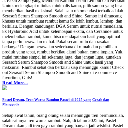
5. Pakai Sampo yang Membuat Rambut Lebih Lembut dan Berkilau
Untuk melengkapi rutinitas minimalis kamu, pilih sampo yang bisa
memberikan hasil maksimal. Salah satu rekomendasi terbaik adalah
Serasoft Serum Shampoo Smooth and Shine. Sampo ini dirancang
khusus untuk membuat rambut kamu 9x lebih lembut, lembap, dan
berkilau. Dengan kandungan DGA Serum untuk nutrisi mendalam,
8x Hyaluronic Acid untuk kelembapan ekstra, dan Ceramide untuk
melembutkan rambut, kamu bisa mendapatkan hasil yang optimal
tanpa perlu perawatan mahal. Pakai secara rutin dan rasakan
bedanya! Dengan perawatan sederhana di rumah dan pemilihan
produk yang tepat, rambut berkilau alami bukan cuma impian. Yuk,
mulai rutinitas simpel ini sekarang juga, dan jangan lupa, gunakan
Serasoft Serum Shampoo Smooth and Shine untuk hasil yang
maksimal. Rambut sehat dan berkilau siap menunggu kamu! Check
out Serasoft Serum Shampoo Smooth and Shine di e-commerce
favoritmu, Girls!
Read More...
Pastel Dream, Tren Warna Rambut Pastel di 2025 yang Cerah dan
Menggoda
Setiap awal tahun, orang-orang selalu menunggu tren bermunculan,
salah satunya tren warna rambut. Nah, di tahun 2025 ini, Pastel
Dream akan jadi tren gaya rambut yang banyak jadi wishlist. Pastel