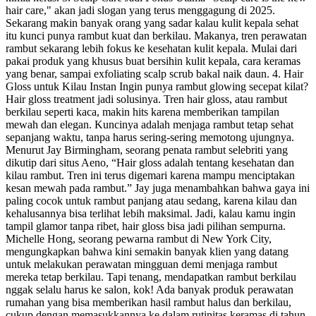
hair care," akan jadi slogan yang terus menggagung di 2025.
Sekarang makin banyak orang yang sadar kalau kulit kepala sehat
itu kunci punya rambut kuat dan berkilau. Makanya, tren perawatan
rambut sekarang lebih fokus ke kesehatan kulit kepala. Mulai dari
pakai produk yang khusus buat bersihin kulit kepala, cara keramas
yang benar, sampai exfoliating scalp scrub bakal naik daun. 4. Hair
Gloss untuk Kilau Instan Ingin punya rambut glowing secepat kilat?
Hair gloss treatment jadi solusinya. Tren hair gloss, atau rambut
berkilau seperti kaca, makin hits karena memberikan tampilan
mewah dan elegan. Kuncinya adalah menjaga rambut tetap sehat
sepanjang waktu, tanpa harus sering-sering memotong ujungnya.
Menurut Jay Birmingham, seorang penata rambut selebriti yang
dikutip dari situs Aeno, “Hair gloss adalah tentang kesehatan dan
kilau rambut. Tren ini terus digemari karena mampu menciptakan
kesan mewah pada rambut.” Jay juga menambahkan bahwa gaya ini
paling cocok untuk rambut panjang atau sedang, karena kilau dan
kehalusannya bisa terlihat lebih maksimal. Jadi, kalau kamu ingin
tampil glamor tanpa ribet, hair gloss bisa jadi pilihan sempurna.
Michelle Hong, seorang pewarna rambut di New York City,
mengungkapkan bahwa kini semakin banyak klien yang datang
untuk melakukan perawatan mingguan demi menjaga rambut
mereka tetap berkilau. Tapi tenang, mendapatkan rambut berkilau
nggak selalu harus ke salon, kok! Ada banyak produk perawatan
rumahan yang bisa memberikan hasil rambut halus dan berkilau,
cukup dengan memasukkannya ke dalam rutinitas keramas di tahun