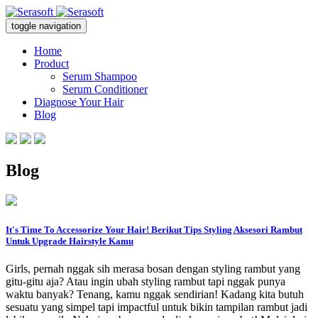
toggle navigation
Home
Product
Serum Shampoo
Serum Conditioner
Diagnose Your Hair
Blog
Blog
It's Time To Accessorize Your Hair! Berikut Tips Styling Aksesori Rambut
Untuk Upgrade Hairstyle Kamu
Girls, pernah nggak sih merasa bosan dengan styling rambut yang
gitu-gitu aja? Atau ingin ubah styling rambut tapi nggak punya
waktu banyak? Tenang, kamu nggak sendirian! Kadang kita butuh
sesuatu yang simpel tapi impactful untuk bikin tampilan rambut jadi