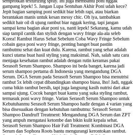
semprotkan texturizing spray. Ini juga membantu poni nggak
gampang lepek! 5. Jangan Lupa Sentuhan Akhir Poni udah kece?
Jepit bagian samping poni sedikit biar lebih rapi, atau biarkan
berantakan manis untuk kesan messy chic. Oh iya, tambahkan
sedikit hair oil di ujung rambut biar nggak kering, tapi jangan
sampai kena bagian akar poni ya, nanti lepek! Sekarang, kamu udah
siap tampil cantik dan stylish dengan wavy fringe ala-ala seleb
Korea! Rambut Harus Sehat Sebelum Coba Wavy Fringe Sebelum
cobain gaya poni wavy fringe, penting banget buat pastiin
rambutmu sehat dan kuat dulu. Karena, rambut yang sehat adalah
kunci utama buat hasil styling yang maksimal. Nah, salah satu cara
menjaga kesehatan rambut adalah dengan rutin keramas pakai
Serasoft Serum Shampoo. Shampoo ini beda banget, karena jadi
serum shampoo pertama di Indonesia yang mengandung DGA
Serum. DGA Serum pada Serasoft Serum Shampoo bisa menutrisi
rambut 5x lebih cepat dibandingkan shampoo biasa, lho! Jadi, nggak
cuma bikin rambut bersih, tapi juga langsung kasih nutrisi dari akar
sampai ujung. Cocok banget buat kamu yang suka styling rambut,
termasuk poni wavy fringe. Varian Serasoft Serum Shampoo untuk
Kebutuhanmu Serasoft Serum Shampoo hadir dengan 4 varian yang
bisa disesuaikan dengan kebutuhan rambutmu: Serasoft Serum
Shampoo Dandruff Treatment: Mengandung DGA Serum dan ZPT
yang ampuh mengatasi ketombe dan bikin kulit kepala sehat.
Serasoft Serum Shampoo Hair Fall Treatment: Kombinasi DGA
Serum dan Sophora Roots bantu mengurangi kerontokan rambut.