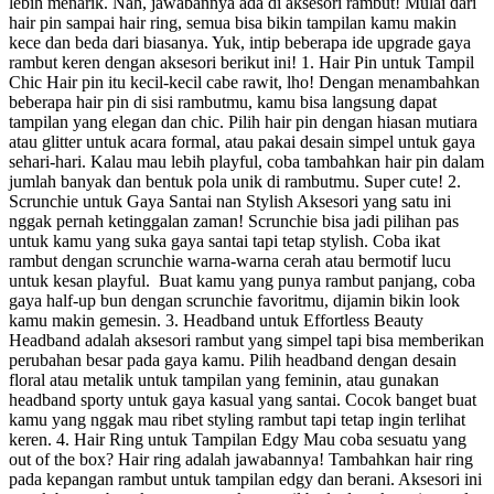
lebih menarik. Nah, jawabannya ada di aksesori rambut! Mulai dari
hair pin sampai hair ring, semua bisa bikin tampilan kamu makin
kece dan beda dari biasanya. Yuk, intip beberapa ide upgrade gaya
rambut keren dengan aksesori berikut ini! 1. Hair Pin untuk Tampil
Chic Hair pin itu kecil-kecil cabe rawit, lho! Dengan menambahkan
beberapa hair pin di sisi rambutmu, kamu bisa langsung dapat
tampilan yang elegan dan chic. Pilih hair pin dengan hiasan mutiara
atau glitter untuk acara formal, atau pakai desain simpel untuk gaya
sehari-hari. Kalau mau lebih playful, coba tambahkan hair pin dalam
jumlah banyak dan bentuk pola unik di rambutmu. Super cute! 2.
Scrunchie untuk Gaya Santai nan Stylish Aksesori yang satu ini
nggak pernah ketinggalan zaman! Scrunchie bisa jadi pilihan pas
untuk kamu yang suka gaya santai tapi tetap stylish. Coba ikat
rambut dengan scrunchie warna-warna cerah atau bermotif lucu
untuk kesan playful. Buat kamu yang punya rambut panjang, coba
gaya half-up bun dengan scrunchie favoritmu, dijamin bikin look
kamu makin gemesin. 3. Headband untuk Effortless Beauty
Headband adalah aksesori rambut yang simpel tapi bisa memberikan
perubahan besar pada gaya kamu. Pilih headband dengan desain
floral atau metalik untuk tampilan yang feminin, atau gunakan
headband sporty untuk gaya kasual yang santai. Cocok banget buat
kamu yang nggak mau ribet styling rambut tapi tetap ingin terlihat
keren. 4. Hair Ring untuk Tampilan Edgy Mau coba sesuatu yang
out of the box? Hair ring adalah jawabannya! Tambahkan hair ring
pada kepangan rambut untuk tampilan edgy dan berani. Aksesori ini