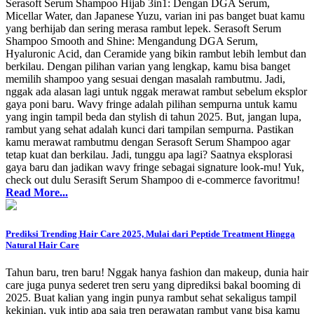
Serasoft Serum Shampoo Hijab 3in1: Dengan DGA Serum,
Micellar Water, dan Japanese Yuzu, varian ini pas banget buat kamu
yang berhijab dan sering merasa rambut lepek. Serasoft Serum
Shampoo Smooth and Shine: Mengandung DGA Serum,
Hyaluronic Acid, dan Ceramide yang bikin rambut lebih lembut dan
berkilau. Dengan pilihan varian yang lengkap, kamu bisa banget
memilih shampoo yang sesuai dengan masalah rambutmu. Jadi,
nggak ada alasan lagi untuk nggak merawat rambut sebelum eksplor
gaya poni baru. Wavy fringe adalah pilihan sempurna untuk kamu
yang ingin tampil beda dan stylish di tahun 2025. But, jangan lupa,
rambut yang sehat adalah kunci dari tampilan sempurna. Pastikan
kamu merawat rambutmu dengan Serasoft Serum Shampoo agar
tetap kuat dan berkilau. Jadi, tunggu apa lagi? Saatnya eksplorasi
gaya baru dan jadikan wavy fringe sebagai signature look-mu! Yuk,
check out dulu Serasift Serum Shampoo di e-commerce favoritmu!
Read More...
Prediksi Trending Hair Care 2025, Mulai dari Peptide Treatment Hingga
Natural Hair Care
Tahun baru, tren baru! Nggak hanya fashion dan makeup, dunia hair
care juga punya sederet tren seru yang diprediksi bakal booming di
2025. Buat kalian yang ingin punya rambut sehat sekaligus tampil
kekinian, yuk intip apa saja tren perawatan rambut yang bisa kamu