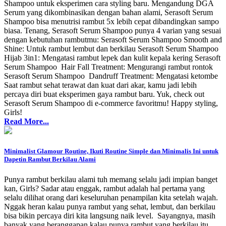
Shampoo untuk eksperimen cara styling baru. Mengandung DGA
Serum yang dikombinasikan dengan bahan alami, Serasoft Serum
Shampoo bisa menutrisi rambut 5x lebih cepat dibandingkan sampo
biasa. Tenang, Serasoft Serum Shampoo punya 4 varian yang sesuai
dengan kebutuhan rambutmu: Serasoft Serum Shampoo Smooth and
Shine: Untuk rambut lembut dan berkilau Serasoft Serum Shampoo
Hijab 3in1: Mengatasi rambut lepek dan kulit kepala kering Serasoft
Serum Shampoo Hair Fall Treatment: Mengurangi rambut rontok
Serasoft Serum Shampoo Dandruff Treatment: Mengatasi ketombe
Saat rambut sehat terawat dan kuat dari akar, kamu jadi lebih
percaya diri buat eksperimen gaya rambut baru. Yuk, check out
Serasoft Serum Shampoo di e-commerce favoritmu! Happy styling,
Girls!
Read More...
Minimalist Glamour Routine, Ikuti Routine Simple dan Minimalis Ini untuk
Dapetin Rambut Berkilau Alami
Punya rambut berkilau alami tuh memang selalu jadi impian banget
kan, Girls? Sadar atau enggak, rambut adalah hal pertama yang
selalu dilihat orang dari keseluruhan penampilan kita setelah wajah.
Nggak heran kalau punya rambut yang sehat, lembut, dan berkilau
bisa bikin percaya diri kita langsung naik level. Sayangnya, masih
banyak yang beranggapan kalau punya rambut yang berkilau itu