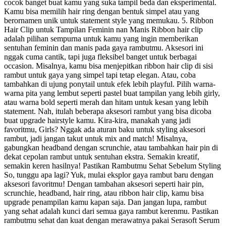
cocok banget buat kamu yang suka tampil beda dan eksperimental.
Kamu bisa memilih hair ring dengan bentuk simpel atau yang
berornamen unik untuk statement style yang memukau. 5. Ribbon
Hair Clip untuk Tampilan Feminin nan Manis Ribbon hair clip
adalah pilihan sempurna untuk kamu yang ingin memberikan
sentuhan feminin dan manis pada gaya rambutmu. Aksesori ini
nggak cuma cantik, tapi juga fleksibel banget untuk berbagai
occasion. Misalnya, kamu bisa menjepitkan ribbon hair clip di sisi
rambut untuk gaya yang simpel tapi tetap elegan. Atau, coba
tambahkan di ujung ponytail untuk efek lebih playful. Pilih warna-
warna pita yang lembut seperti pastel buat tampilan yang lebih girly,
atau warna bold seperti merah dan hitam untuk kesan yang lebih
statement. Nah, itulah beberapa aksesori rambut yang bisa dicoba
buat upgrade hairstyle kamu. Kira-kira, manakah yang jadi
favoritmu, Girls? Nggak ada aturan baku untuk styling aksesori
rambut, jadi jangan takut untuk mix and match! Misalnya,
gabungkan headband dengan scrunchie, atau tambahkan hair pin di
dekat cepolan rambut untuk sentuhan ekstra. Semakin kreatif,
semakin keren hasilnya! Pastikan Rambutmu Sehat Sebelum Styling
So, tunggu apa lagi? Yuk, mulai eksplor gaya rambut baru dengan
aksesori favoritmu! Dengan tambahan aksesori seperti hair pin,
scrunchie, headband, hair ring, atau ribbon hair clip, kamu bisa
upgrade penampilan kamu kapan saja. Dan jangan lupa, rambut
yang sehat adalah kunci dari semua gaya rambut kerenmu. Pastikan
rambutmu sehat dan kuat dengan merawatnya pakai Serasoft Serum