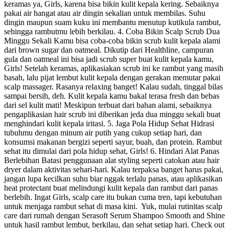
keramas ya, Girls, karena bisa bikin kulit kepala kering. Sebaiknya
pakai air hangat atau air dingin sekalian untuk membilas. Suhu
dingin maupun suam kuku ini membantu menutup kutikula rambut,
sehingga rambutmu lebih berkilau. 4. Coba Bikin Scalp Scrub Dua
Minggu Sekali Kamu bisa coba-coba bikin scrub kulit kepala alami
dari brown sugar dan oatmeal. Dikutip dari Healthline, campuran
gula dan oatmeal ini bisa jadi scrub super buat kulit kepala kamu,
Girls! Setelah keramas, aplikasiakan scrub ini ke rambut yang masih
basah, lalu pijat lembut kulit kepala dengan gerakan memutar pakai
scalp massager. Rasanya relaxing banget! Kalau sudah, tinggal bilas
sampai bersih, deh. Kulit kepala kamu bakal terasa fresh dan bebas
dari sel kulit mati! Meskipun terbuat dari bahan alami, sebaiknya
pengaplikasian hair scrub ini diberikan jeda dua minggu sekali buat
menghindari kulit kepala iritasi. 5. Jaga Pola Hidup Sehat Hidrasi
tubuhmu dengan minum air putih yang cukup setiap hari, dan
konsumsi makanan bergizi seperti sayur, buah, dan protein. Rambut
sehat itu dimulai dari pola hidup sehat, Girls! 6. Hindari Alat Panas
Berlebihan Batasi penggunaan alat styling seperti catokan atau hair
dryer dalam aktivitas sehari-hari. Kalau terpaksa banget harus pakai,
jangan lupa kecilkan suhu biar nggak terlalu panas, atau aplikasikan
heat protectant buat melindungi kulit kepala dan rambut dari panas
berlebih. Ingat Girls, scalp care itu bukan cuma tren, tapi kebutuhan
untuk menjaga rambut sehat di masa kini. Yuk, mulai rutinitas scalp
care dari rumah dengan Serasoft Serum Shampoo Smooth and Shine
untuk hasil rambut lembut, berkilau, dan sehat setiap hari. Check out