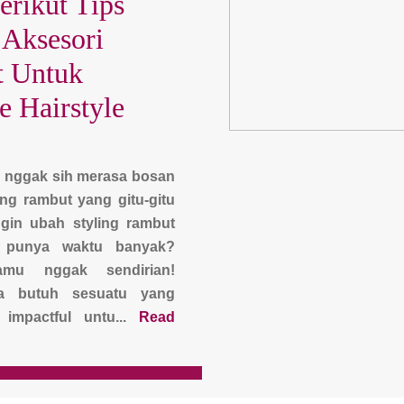
erikut Tips
 Aksesori
 Untuk
 Hairstyle
h nggak sih merasa bosan
ng rambut yang gitu-gitu
ngin ubah styling rambut
 punya waktu banyak?
amu nggak sendirian!
a butuh sesuatu yang
 impactful untu...
Read