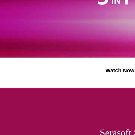
Watch Now
Serasof