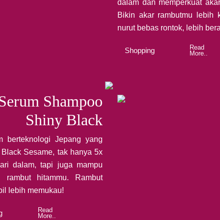
dalam dan memperkuat akar 
Bikin akar rambutmu lebih 
nurut bebas rontok, lebih beran
Read
Shopping
More..
t Serum Shampoo
Shiny Black
 berteknologi Jepang yang
 Black Sesame, tak hanya 5x
dari dalam, tapi juga mampu
u rambut hitammu. Rambut
pil lebih memukau!
Read
g
More..