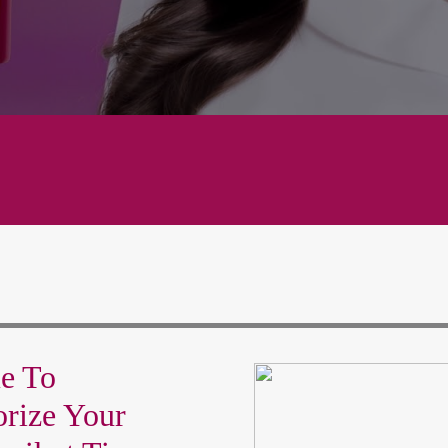
me To
orize Your