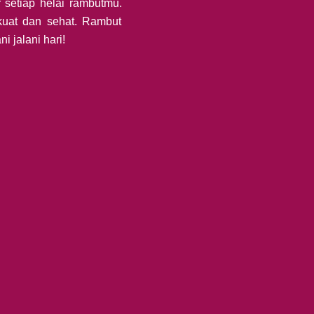
setiap helai rambutmu.
kuat dan sehat. Rambut
i jalani hari!