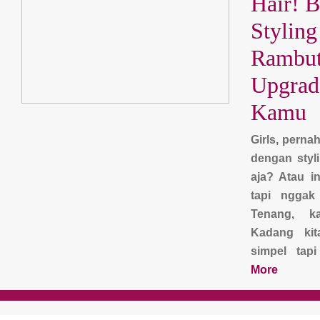
Hair! B
Styling
Rambut
Upgrade
Kamu
Girls, perna
dengan styli
aja? Atau i
tapi nggak
Tenang, k
Kadang kit
simpel tapi
More