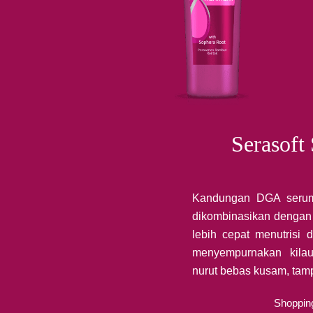
Serasof
Kandungan DGA serum
dikombinasikan dengan
lebih cepat menutrisi 
menyempurnakan kila
nurut bebas kusam, tam
Shoppin