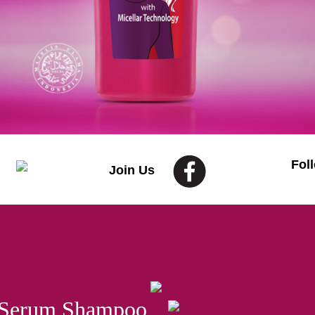
Fol
Join Us
t Serum Shampoo