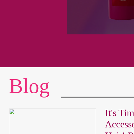
Blog
It's Ti
Access