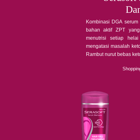
Dan
Kombinasi DGA serum 
bahan aktif ZPT yan
menutrisi setiap hel
mengatasi masalah keto
Rambut nurut bebas keto
Shoppin