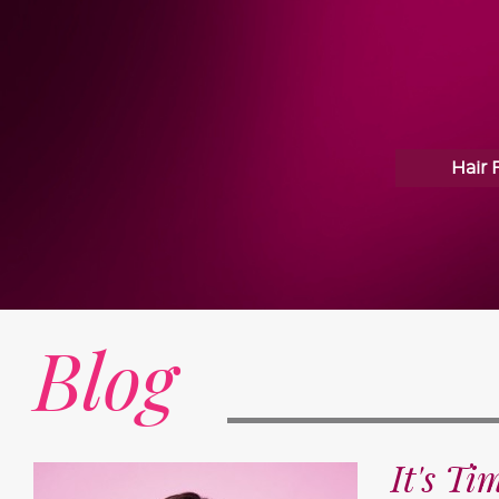
Hair 
Blog
It's Ti