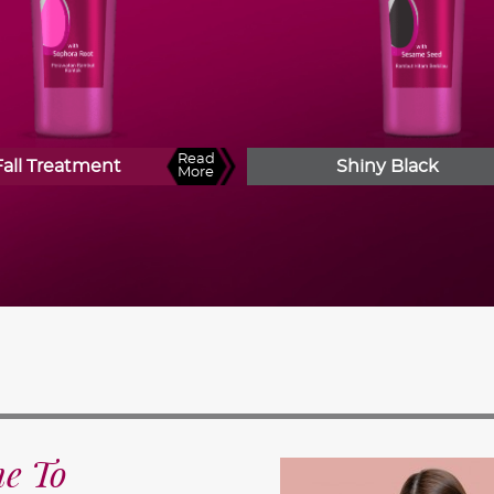
Read
Fall Treatment
Shiny Black
More
me To