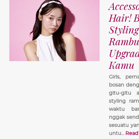
Access
Hair! 
Styling
Rambu
Upgrad
Kamu
Girls, per
bosan deng
gitu-gitu 
styling ra
waktu ba
nggak sendi
sesuatu yan
untu...
Read