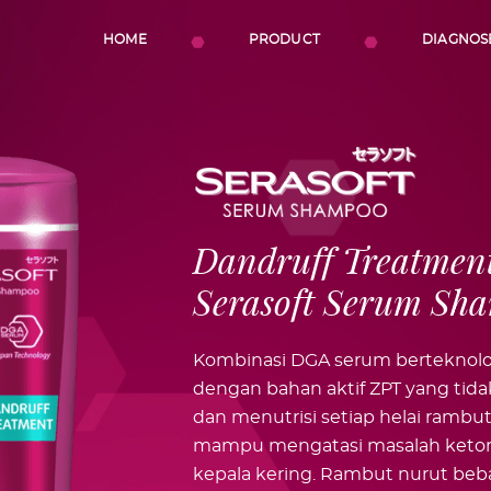
HOME
PRODUCT
DIAGNOS
Dandruff Treatmen
Serasoft Serum Sh
Kombinasi DGA serum berteknolo
dengan bahan aktif ZPT yang tid
dan menutrisi setiap helai rambut,
mampu mengatasi masalah ketom
kepala kering. Rambut nurut beb