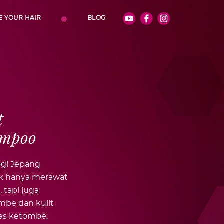
E YOUR HAIR
BLOG
t
ampoo
gi Jepang
ak hanya merawat
 tapi juga
be dan kulit
as ketombe,