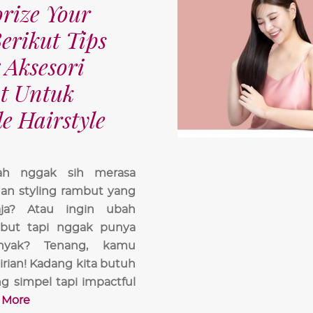
orize Your
Berikut Tips
 Aksesori
t Untuk
e Hairstyle
nah nggak sih merasa
an styling rambut yang
aja? Atau ingin ubah
mbut tapi nggak punya
nyak? Tenang, kamu
rian! Kadang kita butuh
g simpel tapi impactful
 More